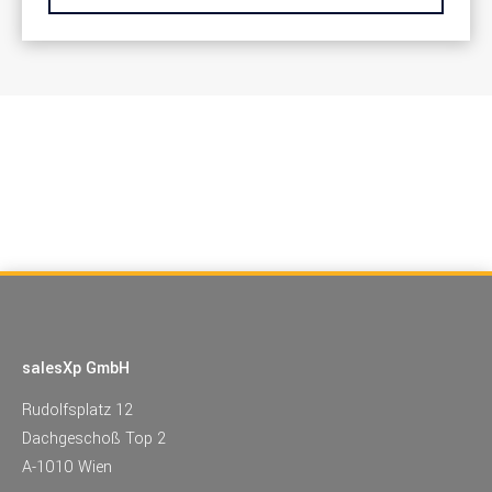
salesXp GmbH
Rudolfsplatz 12
Dachgeschoß Top 2
A-1010 Wien