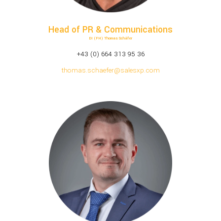
Head of PR & Communications
DI (FH) Thomas Schäfer
+43 (0) 664 313 95 36
thomas.schaefer@salesxp.com