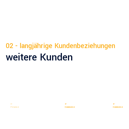
02 - langjährige Kundenbeziehungen
weitere Kunden
e-
e-
e-
Finance
Commerce
Commerce
Volkskreditbank
Kanzlsperger
Hudso
AG
GmbH
Shop