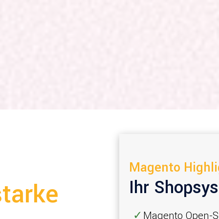
Magento Highlig
Ihr Shopsy
tarke
Magento Open-So