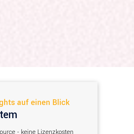
hts auf einen Blick
stem
urce - keine Lizenzkosten