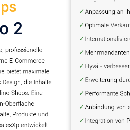
ps
Anpassung an Ih
o 2
Optimale
Verkau
Internationalisie
e, professionelle
Mehrmandantenf
erne E-Commerce-
Hyvä - verbesse
ie bietet maximale
Erweiterung dur
s Design, die Inhalte
line-Shops. Eine
Performante Schn
in-Oberfläche
Anbindung von 
halte, Produkte und
Integration von 
salesXp entwickelt